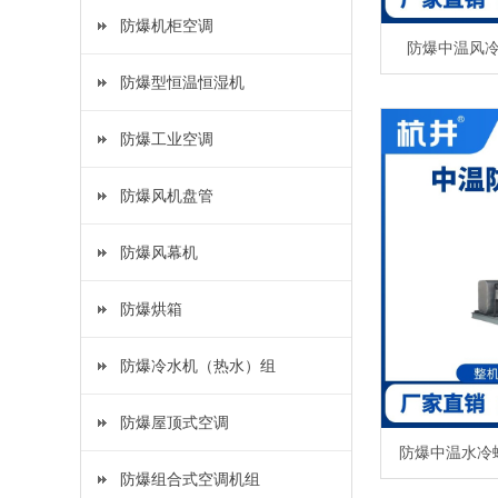
防爆机柜空调
防爆中温风冷
防爆型恒温恒湿机
防爆工业空调
防爆风机盘管
防爆风幕机
防爆烘箱
防爆冷水机（热水）组
防爆屋顶式空调
防爆中温水冷
防爆组合式空调机组