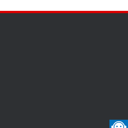
93
园21号
微信扫码 关注我们