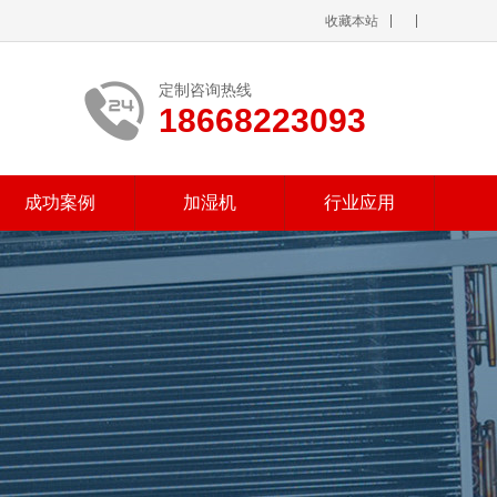
收藏本站
定制咨询热线
18668223093
成功案例
加湿机
行业应用