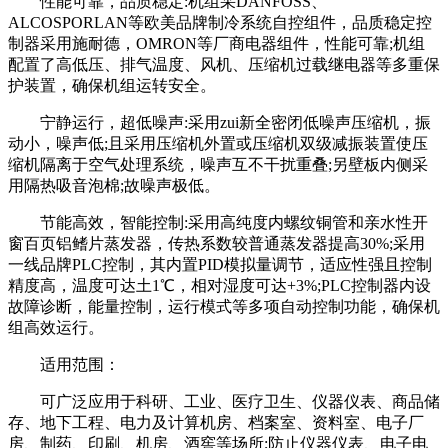
性能可靠，品质稳定:机组采DANFOSS、
ALCOSPORLAN等欧美品牌制冷系统自控组件，品质稳定控
制器采用施耐德，OMRON等厂商电器组件，性能可靠;机组
配置了高低压、排气温度、风机、压缩机过载继电器等多重保
护装置，确保机组运转安全。
宁静运行，超低噪声:采用zui新全密闭低噪声压缩机，振
动小，噪声低;且采用压缩机外置或压缩机双级减振装置使压
缩机隔离于空气处理系统，噪声互不干扰重叠;另壁板内侧采
用隔热吸音泡棉;故噪声极低。
节能高效，智能控制:采用高纯度内螺纹铜管和亲水性开
窗百页铝鳍片蒸发器，传热系数较普通蒸发器提高30%;采用
一线品牌PLC控制，其内置PID模拟量调节，适应性强且控制
精度高，温度可达土1℃，相对湿度可达+3%;PLC控制器内设
故障诊断，能量控制，运行模式等多项自动控制功能，确保机
组高效运行。
适用范围：
可广泛应用于科研、工业、医疗卫生、仪器仪表、商品储
存、地下工程、电力及计算机房、档案室、资料室、电子厂
房、制药、印刷、机房、酒窖等场所;防止仪器仪表、电子电