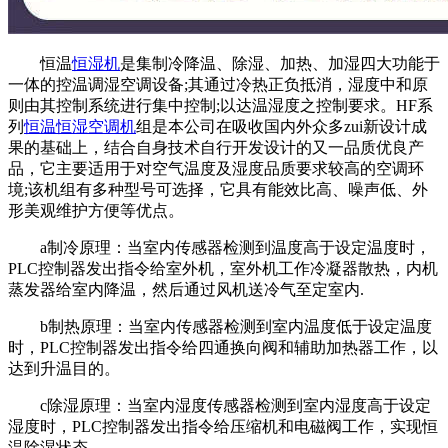
恒温
恒湿机
是集制冷降温、除湿、加热、加湿四大功能于
一体的控温调湿空调设备;其通过冷热正负抵消，湿度中和原
则由其控制系统进行集中控制;以达温湿度之控制要求。HF系
列
恒温恒湿空调机
组是本公司在吸收国内外众多zui新设计成
果的基础上，结合自身技术自行开发设计的又一品质优良产
品，它主要适用于对空气温度及湿度品质要求较高的空调环
境;该机组有多种型号可选择，它具有能效比高、噪声低、外
形美观维护方便等优点。
a制冷原理：当室内传感器检测到温度高于设定温度时，
PLC控制器发出指令给室外机，室外机工作冷凝器散热，内机
蒸发器给室内降温，然后通过风机送冷气至定室内.
b制热原理：当室内传感器检测到室内温度低于设定温度
时，PLC控制器发出指令给四通换向阀和辅助加热器工作，以
达到升温目的。
c除湿原理：当室内湿度传感器检测到室内湿度高于设定
湿度时，PLC控制器发出指令给压缩机和电磁阀工作，实现恒
温除湿状态。