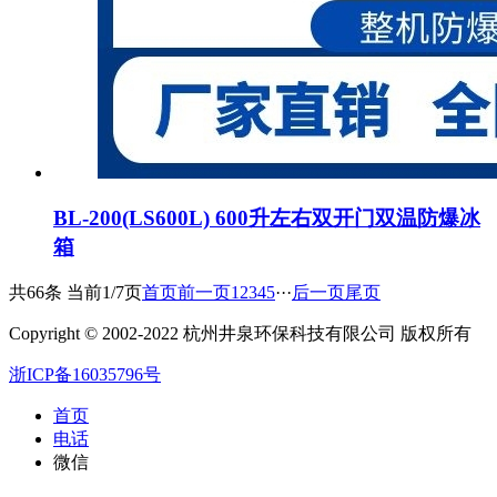
BL-200(LS600L) 600升左右双开门双温防爆冰
箱
共66条 当前1/7页
首页
前一页
1
2
3
4
5
···
后一页
尾页
Copyright © 2002-2022 杭州井泉环保科技有限公司 版权所有
浙ICP备16035796号
首页
电话
微信