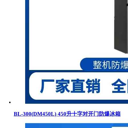
BL-300(DM450L) 450升十字对开门防爆冰箱