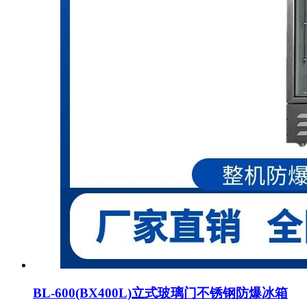
BL-600(BX400L)立式玻璃门不锈钢防爆冰箱