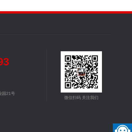
93
园21号
微信扫码 关注我们