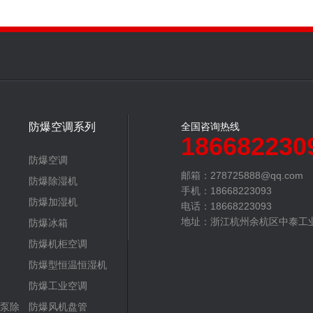
防爆空调系列
全国咨询热线
186682230
防爆空调
邮箱：278725888@qq.com‬
防爆除湿机
手机：18668223093
防爆加湿机
电话：18668223093
地址：浙江杭州余杭区中泰工业
防爆冰箱
防爆机柜空调
防爆型恒温恒湿机
防爆工业空调
泵除
防爆风机盘管